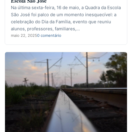
Escola São José
Na última sexta-feira, 16 de maio, a Quadra da Escola
São José foi palco de um momento inesquecível: a
celebração do Dia da Família, evento que reuniu
alunos, professores, familiares,…
maio 22, 2025
0 comentário