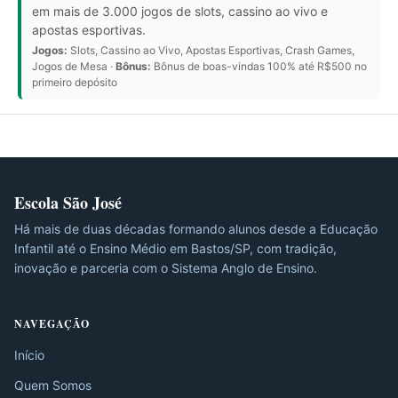
em mais de 3.000 jogos de slots, cassino ao vivo e
apostas esportivas.
Jogos:
Slots, Cassino ao Vivo, Apostas Esportivas, Crash Games,
Jogos de Mesa ·
Bônus:
Bônus de boas-vindas 100% até R$500 no
primeiro depósito
Escola São José
Há mais de duas décadas formando alunos desde a Educação
Infantil até o Ensino Médio em Bastos/SP, com tradição,
inovação e parceria com o Sistema Anglo de Ensino.
NAVEGAÇÃO
Início
Quem Somos