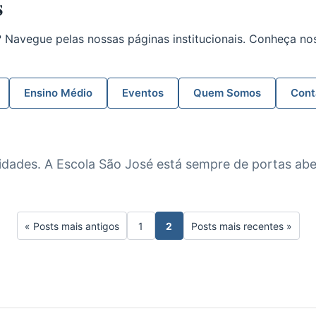
s
? Navegue pelas nossas páginas institucionais. Conheça n
Ensino Médio
Eventos
Quem Somos
Cont
ades. A Escola São José está sempre de portas aber
« Posts mais antigos
1
2
Posts mais recentes »