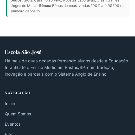
Jogos:
Slots, Cassino ao Vivo, Apostas Esportivas, Crash Games,
Jogos de Mesa ·
Bônus:
Bônus de boas-vindas 100% até R$500 no
primeiro depósito
Escola São José
Há mais de duas décadas formando alunos desde a Educação
Infantil até o Ensino Médio em Bastos/SP, com tradição,
inovação e parceria com o Sistema Anglo de Ensino.
NAVEGAÇÃO
Início
Quem Somos
Eventos
Blog