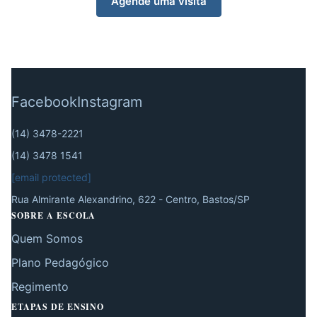
Agende uma visita
Facebook
Instagram
(14) 3478-2221
(14) 3478 1541
[email protected]
Rua Almirante Alexandrino, 622 - Centro, Bastos/SP
SOBRE A ESCOLA
Quem Somos
Plano Pedagógico
Regimento
ETAPAS DE ENSINO