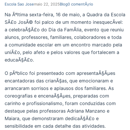
Autor
Post
Categoria
ComentÃ¡rios
Escola Sao Jose
maio 22, 2025
Blog
0 comentÃ¡rio
do
publicado:
do
do
Na Ãºltima sexta-feira, 16 de maio, a Quadra da Escola
post:
post:
post:
SÃ£o JosÃ© foi palco de um momento inesquecÃ­vel:
a celebraÃ§Ã£o do Dia da FamÃ­lia, evento que reuniu
alunos, professores, familiares, colaboradores e toda
a comunidade escolar em um encontro marcado pela
uniÃ£o, pelo afeto e pelos valores que fortalecem a
educaÃ§Ã£o.
O pÃºblico foi presenteado com apresentaÃ§Ãµes
encantadoras das crianÃ§as, que emocionaram e
arrancaram sorrisos e aplausos dos familiares. As
coreografias e encenaÃ§Ãµes, preparadas com
carinho e profissionalismo, foram conduzidas com
destaque pelas professoras Adriana Manzano e
Maiara, que demonstraram dedicaÃ§Ã£o e
sensibilidade em cada detalhe das atividades.