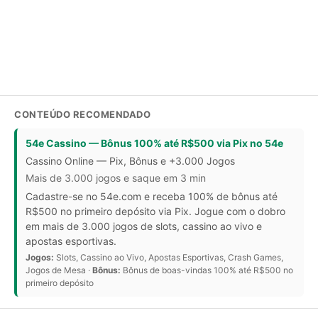
CONTEÚDO RECOMENDADO
54e Cassino — Bônus 100% até R$500 via Pix no 54e
Cassino Online — Pix, Bônus e +3.000 Jogos
Mais de 3.000 jogos e saque em 3 min
Cadastre-se no 54e.com e receba 100% de bônus até
R$500 no primeiro depósito via Pix. Jogue com o dobro
em mais de 3.000 jogos de slots, cassino ao vivo e
apostas esportivas.
Jogos:
Slots, Cassino ao Vivo, Apostas Esportivas, Crash Games,
Jogos de Mesa ·
Bônus:
Bônus de boas-vindas 100% até R$500 no
primeiro depósito