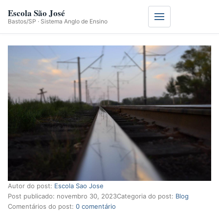
Escola São José
Menu
Bastos/SP · Sistema Anglo de Ensino
Autor do post:
Escola Sao Jose
Post publicado:
novembro 30, 2023
Categoria do post:
Blog
Comentários do post:
0 comentário