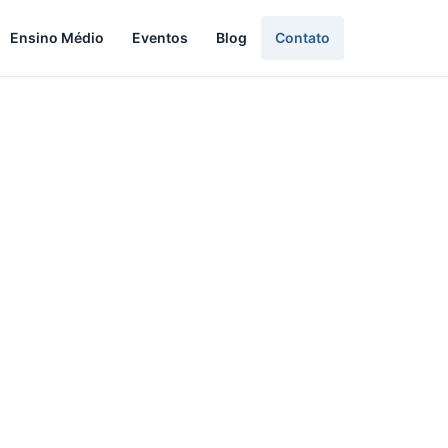
Ensino Médio
Eventos
Blog
Contato