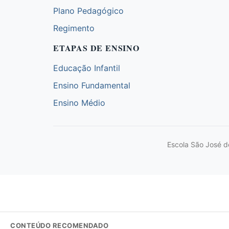
Plano Pedagógico
Regimento
ETAPAS DE ENSINO
Educação Infantil
Ensino Fundamental
Ensino Médio
Escola São José de
CONTEÚDO RECOMENDADO