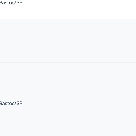
 Bastos/SP
 Bastos/SP