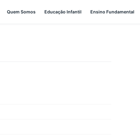
Quem Somos
Educação Infantil
Ensino Fundamental