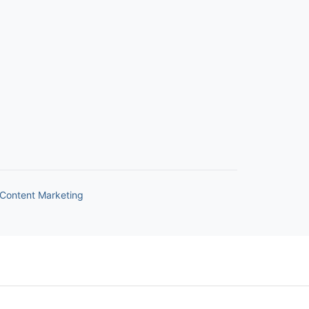
Content Marketing