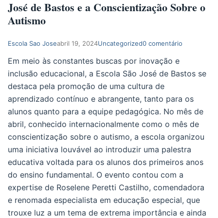
José de Bastos e a Conscientização Sobre o
Autismo
Autor do post:
Post publicado:
Categoria do post:
Comentários do post:
Escola Sao Jose
abril 19, 2024
Uncategorized
0 comentário
Em meio às constantes buscas por inovação e
inclusão educacional, a Escola São José de Bastos se
destaca pela promoção de uma cultura de
aprendizado contínuo e abrangente, tanto para os
alunos quanto para a equipe pedagógica. No mês de
abril, conhecido internacionalmente como o mês de
conscientização sobre o autismo, a escola organizou
uma iniciativa louvável ao introduzir uma palestra
educativa voltada para os alunos dos primeiros anos
do ensino fundamental. O evento contou com a
expertise de Roselene Peretti Castilho, comendadora
e renomada especialista em educação especial, que
trouxe luz a um tema de extrema importância e ainda